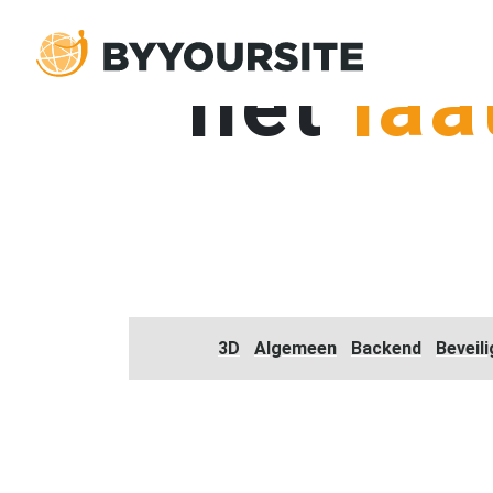
het
laa
3D
Algemeen
Backend
Beveili