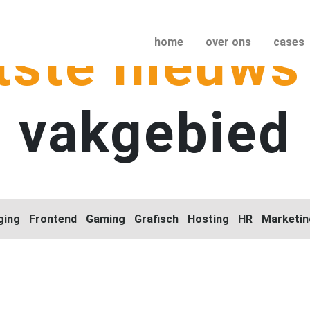
tste nieuws
(current)
home
over ons
cases
vakgebied
ging
Frontend
Gaming
Grafisch
Hosting
HR
Marketin