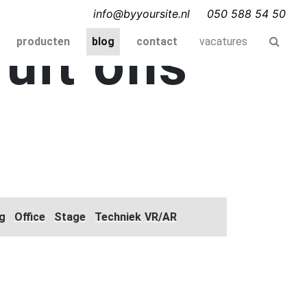
info@byyoursite.nl
050 588 54 50
uit ons
producten
blog
contact
vacatures
g
Office
Stage
Techniek
VR/AR