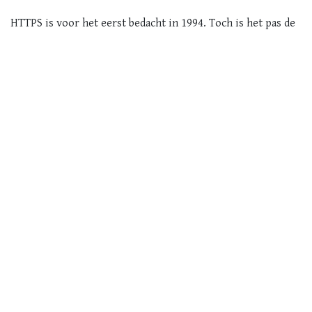
HTTPS is voor het eerst bedacht in 1994. Toch is het pas de
laatste paar jaar dat we een algemene trend hebben gezien
voor de invoering van HTTPS voor alle websites. Als de
HTTPS-verbinding veiliger is, waarom is deze dan niet lang
geleden al gemeengoed geworden? Hier zijn waarschijnlijk
twee belangrijke redenen voor.
Er was voor een lange tijd vrij veel rekenkracht nodig om
een verbinding te versleutelen. Aan het aanzetten van
HTTPS zaten dus duidelijke kosten verbonden, omdat er
krachtigere, of meer, servers nodig waren voor een
website. Tegenwoordig is dit echter geen probleem meer,
omdat er veel meer rekenkracht beschikbaar is, waardoor