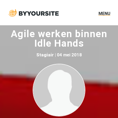
MENU
Agile werken binnen
Idle Hands
Stagiair
| 04 mei 2018