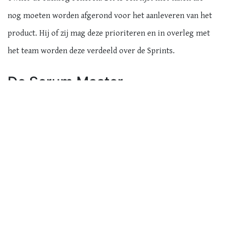
nog moeten worden afgerond voor het aanleveren van het
product. Hij of zij mag deze prioriteren en in overleg met
het team worden deze verdeeld over de Sprints.
De Scrum Master
De Scrum Master ondersteunt het proces, bewaakt de
verschillende rituelen van Scrum en begeleidt het team. Hij
is de persoon die ervoor zorgt dat het hele team
ongestoord hun werk kan doen. Dit is niet te verwarren
met een managementrol, wat Scrum eigenlijk niet kent. De
Scrum Master is vaak gewoon deel van het ontwikkelteam
en heeft geen macht over de andere leden van het team.