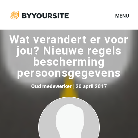
MENU
Wat verandert er voor
jou? Nieuwe regels
bescherming
persoonsgegevens
Oud medewerker
| 20 april 2017