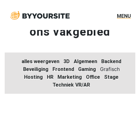
MENU
het
laatste nieuws
uit
ons vakgebied
alles weergeven
3D
Algemeen
Backend
Grafisch
Beveiliging
Frontend
Gaming
Hosting
HR
Marketing
Office
Stage
Techniek
VR/AR