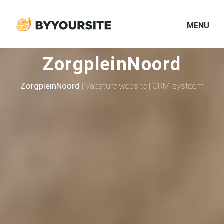
MENU
ZorgpleinNoord
ZorgpleinNoord
| Vacature website | CRM-systeem