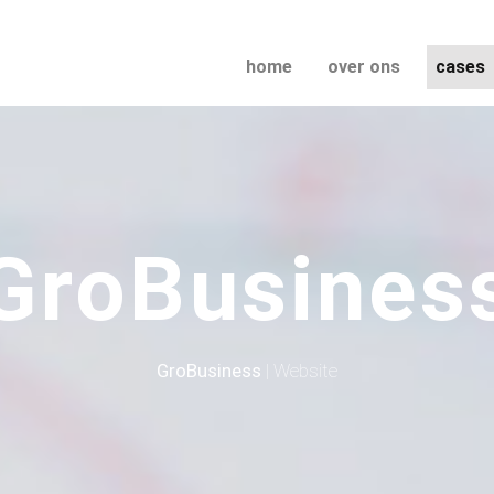
(current)
home
over ons
cases
GroBusines
GroBusiness
| Website