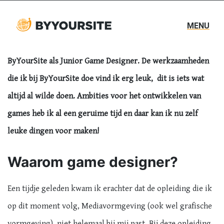
Mijn naam is Marit Bouma, ik ben 18 jaar en zit in het
tweede jaar van de MBO-opleiding Mediavormgeving aan
MENU
het Alfa-college. Op dit moment loop ik stage bij
ByYourSite als Junior Game Designer. De werkzaamheden
die ik bij ByYourSite doe vind ik erg leuk, dit is iets wat
altijd al wilde doen. Ambities voor het ontwikkelen van
games heb ik al een geruime tijd en daar kan ik nu zelf
leuke dingen voor maken!
Waarom game designer?
Een tijdje geleden kwam ik erachter dat de opleiding die ik
op dit moment volg, Mediavormgeving (ook wel grafische
vormgeving), niet helemaal bij mij past. Bij deze opleiding